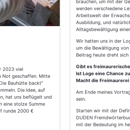
brauchen, um mit der G
werden verschiedene Leb
Arbeitswelt der Erwach
Ausbildung, und natürli
Alltagsbewältigung eine
Wir hatten uns in der L
um die Bewältigung von 
Beitrag heute dreht sic
Gibt es freimaurerisc
 2023 viel
Ist Loge eine Chance 
 Not geschaffen. Mitte
Macht die Freimaurerei
Die Bauhütte backt"
ammeln. Die Idee, auf
Am Ende meines Vortrag
n, hat uns beflügelt und
sein.
en eine stolze Summe
Starten wir mit der Def
f runde 2000 €
DUDEN Fremdwörterbuch, 
mit der Bedeutung im he