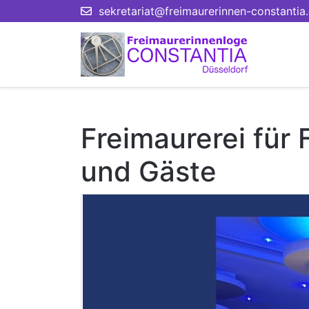
sekretariat@freimaurerinnen-constantia
Freimaurerei für 
und Gäste